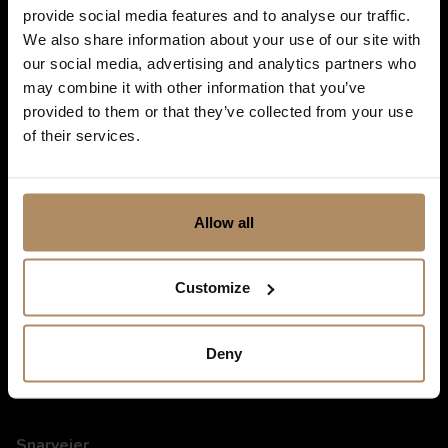
provide social media features and to analyse our traffic.
We also share information about your use of our site with
our social media, advertising and analytics partners who
Ved påmelding godkjenner du at De Historiske lagrer kontaktinformasjonen
du gir oss, og at vi sender deg nyhetsbrev om våre produkter og tjenester. Du
may combine it with other information that you’ve
kan oppheve abonnementet når som helst. Hvis du vil ha mer informasjon
provided to them or that they’ve collected from your use
om vår praksis for personvern og hvordan vi forplikter oss til å beskytte ditt
of their services.
personvern, kan du se våre retningslinjer
her
.
Allow all
Customize
Deny
Snarveier