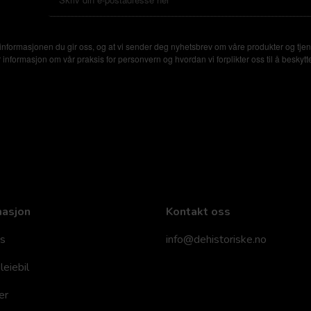
nformasjonen du gir oss, og at vi sender deg nyhetsbrev om våre produkter og tjen
formasjon om vår praksis for personvern og hvordan vi forplikter oss til å beskytte
masjon
Kontakt oss
s
info@dehistoriske.no
leiebil
er