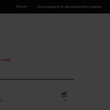
Norsk
Arrangement & aktiviteter
Alle pakker
w map
+
p -
−