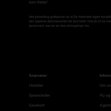
som frister!
*
Ved påmelding godkjenner du at De Historiske lagrer kontakti
kan oppheve abonnementet når som helst. Hvis du vil ha mer in
personvern, kan du se våre retningslinjer
her
.
Snarveier
Infor
Hoteller
Om os
Spisesteder
Fly og 
Gavekort
Agent