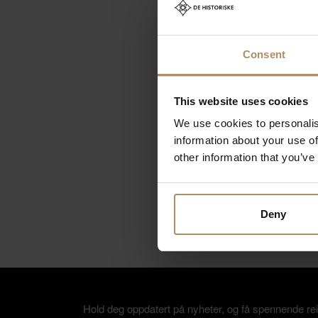
D
Consent
This website uses cookies
C
We use cookies to personalis
L
information about your use of
L
other information that you’ve
L
L
Deny
Hold deg oppdatert på nyheter, og få spennende rei