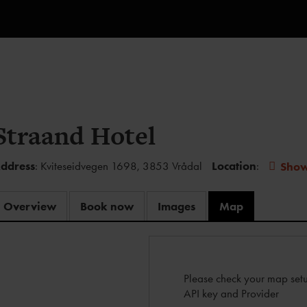
Straand Hotel
ddress
: Kviteseidvegen 1698, 3853 Vrådal
Location
:
Sho
Overview
Book now
Images
Map
Please check your map setu
API key and Provider