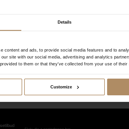
irections: Oslo Airport, Gardermoen 253 km
Details
GPS coordinates
oordinates to device
e content and ads, to provide social media features and to analy
atitude: 59.3242105
 our site with our social media, advertising and analytics partn
ongitude: 8.4965543
 provided to them or that they’ve collected from your use of their
OR
atitude: 59° 19' 27"
ongitude: 8° 29' 48"
Customize
setilbud