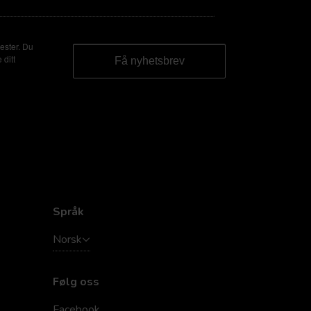
ester. Du
 ditt
Språk
Norsk
Følg oss
Facebook