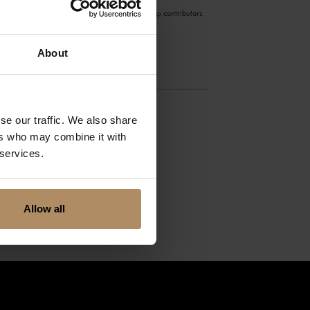
©
OpenStreetMap
contributors.
About
se our traffic. We also share
ers who may combine it with
 services.
Allow all