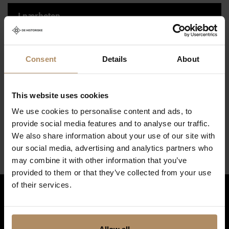
I nærheten
Vis resultater på kart
Consent
Details
About
This website uses cookies
We use cookies to personalise content and ads, to
Flyplass
provide social media features and to analyse our traffic.
We also share information about your use of our site with
Bergen Lufthavn
*Avstand på kartet er en rett linje
our social media, advertising and analytics partners who
may combine it with other information that you’ve
provided to them or that they’ve collected from your use
of their services.
Hold deg oppdatert på nyheter, og få spennende reisetilbud som
frister!
*