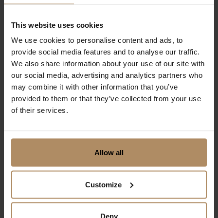
Ankomst (tidligste)
15:00
This website uses cookies
We use cookies to personalise content and ads, to
Avreise (siste)
provide social media features and to analyse our traffic.
12:00
We also share information about your use of our site with
our social media, advertising and analytics partners who
may combine it with other information that you’ve
provided to them or that they’ve collected from your use
I nærheten
of their services.
Vis resultater på kart
Allow all
Customize
Flyplass
Oslo Lufthavn
Deny