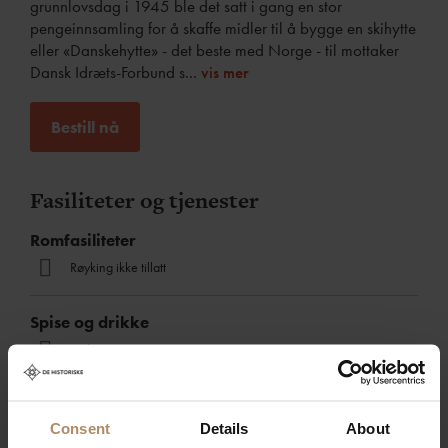
grunnlovsdag i 1945 ble det satt i gang en stor
pengeinnsamling for å skaffe midler til å bygge en skihytte
eller «Danskehytte» - det beste med Norge - til mottaker
Dansk Idræts-Forbund s
...
vis mer
Bestill nå
Fasiliteter og tjenester
Romfasiliteter
Røyking ikke tillatt
Spise og drikke
Frokost
Policies
Consent
Details
About