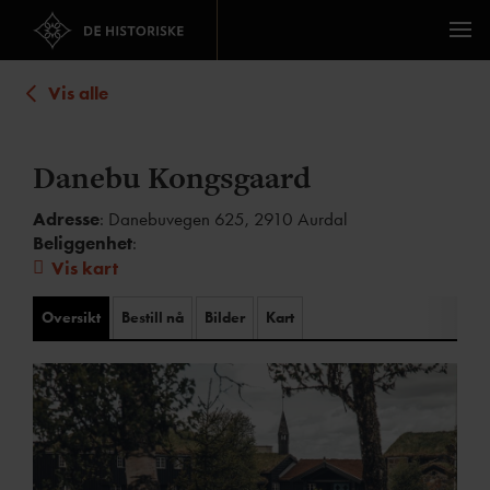
Vis alle
Danebu Kongsgaard
Adresse
: Danebuvegen 625, 2910 Aurdal
Beliggenhet
:
Vis kart
Oversikt
Bestill nå
Bilder
Kart