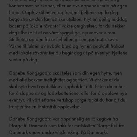
konferanser, selskaper, eller en avslappende ferie på egen
hånd. Opplev stillheten og freden i fjellene, og la deg
begeistre av den fantastiske utsikten. Nyt en deilig middag
basert på lokale råvarer i vakre omgivelser, før du trekker
deg tilbake til et av våre hyggelige, nyrenoverte rom.
Stillheten og den friske fjelluften gir en god natts søvn.
Våkne til lukten av nybakt brød og nyt en smakfull frokost
med lokale råvarer før du begir deg ut på eventyr. Fjellene
venter på deg.
Danebu Kongsgaard skal føles som din egen hytte, men
med alle bekvemmeligheter og service. Vi ønsker at du
skal nyte hvert øyeblikk av oppholdet ditt. Enten du er her
for å slappe av og lade batteriene, eller for å oppleve nye
eventyr, vil vårt erfarne vertskap sørge for at du har alt du
trenger for en fantastisk opplevelse.
Danebu Kongsgaard var opprinnelig en folkegave fra
Norge til Danmark som takk for matstøtten Norge fikk fra
Danmark under andre verdenskrig. På Danmarks