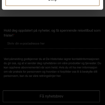
*Avstand på kartet er en rett linje
Hold deg oppdatert på nyheter, og få spennende reisetilbud som
frister!
*
Ved påmelding godkjenner du at De Historiske lagrer kontaktinformasjonen
du gir oss, og at vi sender deg nyhetsbrev om våre produkter og tjenester. Du
kan oppheve abonnementet når som helst. Hvis du vil ha mer informasjon
om vår praksis for personvern og hvordan vi forplikter oss til å beskytte ditt
personvern, kan du se våre retningslinjer
her
.