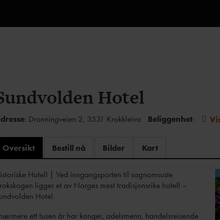
Sundvolden Hotel
dresse
: Dronningveien 2, 3531 Krokkleiva
Beliggenhet
:
Vi
Oversikt
Bestill nå
Bilder
Kart
istoriske Hotell
|
Ved inngangsporten til sagnomsuste
rokskogen ligger et av Norges mest tradisjonsrike hotell –
undvolden Hotel.
 nærmere ett tusen år har konger, adelsmenn, handelsreisende