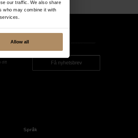
se our traffic. We also share
ers who may combine it with
 services.
Allow all
ester. Du
 ditt
Språk