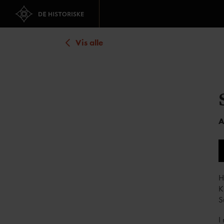
Vis alle
A
H
K
S
I