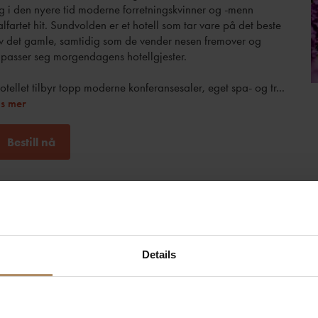
g i den nyere tid moderne forretningskvinner og -menn
alfartet hit. Sundvolden er et hotell som tar vare på det beste
v det gamle, samtidig som de vender nesen fremover og
ilpasser seg morgendagens hotellgjester.
otellet tilbyr topp moderne konferansesaler, eget spa- og tr
...
is mer
Bestill nå
Fasiliteter og tjenester
omfasiliteter
Røyking ikke tillatt
Details
pise og drikke
Frokost