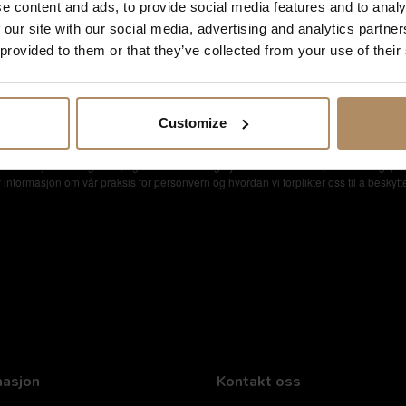
e content and ads, to provide social media features and to analy
 our site with our social media, advertising and analytics partn
 provided to them or that they’ve collected from your use of their
setilbud
Customize
nformasjonen du gir oss, og at vi sender deg nyhetsbrev om våre produkter og tjen
formasjon om vår praksis for personvern og hvordan vi forplikter oss til å beskytte
masjon
Kontakt oss