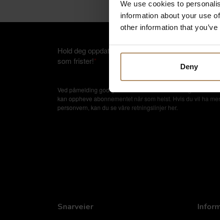
We use cookies to personalis
information about your use of
other information that you’ve
Hold deg oppdatert på nyheter, og få spennende rei
som frister!
*
Deny
Ved påmelding godkjenner du at De Historiske lagrer kontakti
kan oppheve abonnementet når som helst. Hvis du vil ha mer in
personvern, kan du se våre retningslinjer
her
.
Snarveier
Infor