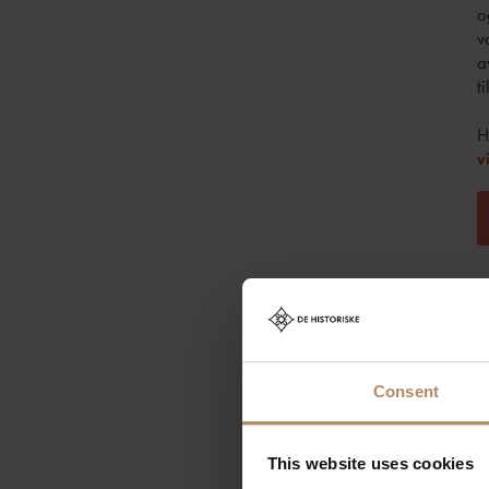
o
v
a
t
H
v
R
Consent
S
This website uses cookies