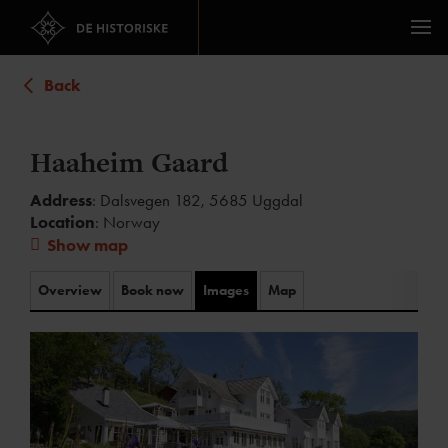
Back
Haaheim Gaard
Address
: Dalsvegen 182, 5685 Uggdal
Location
: Norway
Show map
Overview
Book now
Images
Map