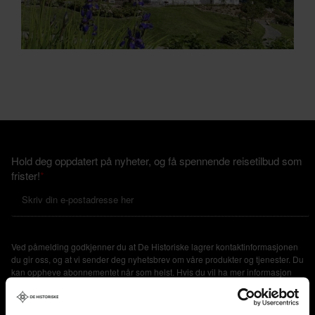
Hold deg oppdatert på nyheter, og få spennende reisetilbud som
frister!
*
Ved påmelding godkjenner du at De Historiske lagrer kontaktinformasjonen
du gir oss, og at vi sender deg nyhetsbrev om våre produkter og tjenester. Du
kan oppheve abonnementet når som helst. Hvis du vil ha mer informasjon
om vår praksis for personvern og hvordan vi forplikter oss til å beskytte ditt
personvern, kan du se våre retningslinjer
her
.