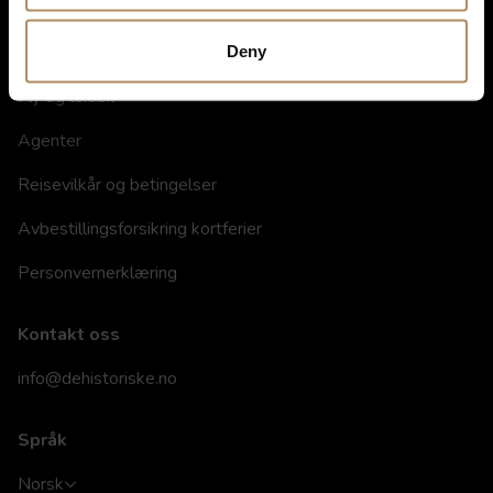
Informasjon
Om oss
Deny
Fly og leiebil
Agenter
Reisevilkår og betingelser
Avbestillingsforsikring kortferier
Personvernerklæring
Kontakt oss
info@dehistoriske.no
Språk
Norsk