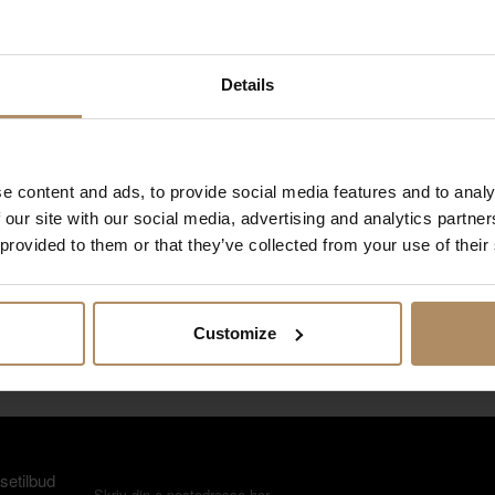
irections: Ørsta-Volda Airport Hovden, 65 km
Details
GPS coordinates
oordinates to device
e content and ads, to provide social media features and to analy
atitude: 61.8977237
 our site with our social media, advertising and analytics partn
ongitude: 6.7077559
 provided to them or that they’ve collected from your use of their
OR
atitude: 61° 53' 52"
ongitude: 6° 42' 28"
Customize
setilbud