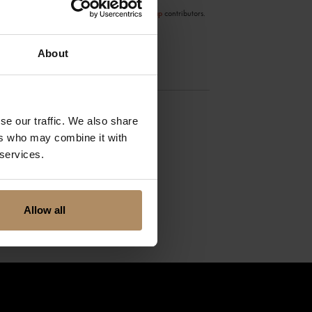
©
OpenStreetMap
contributors.
About
se our traffic. We also share
ers who may combine it with
 services.
Allow all