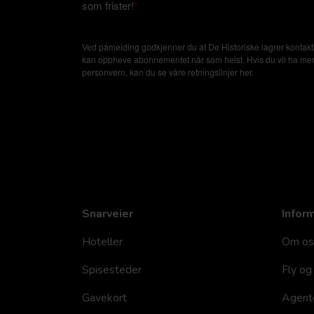
som frister!
*
Ved påmelding godkjenner du at De Historiske lagrer kontakti
kan oppheve abonnementet når som helst. Hvis du vil ha mer in
personvern, kan du se våre retningslinjer
her
.
Snarveier
Infor
Hoteller
Om os
Spisesteder
Fly og 
Gavekort
Agent