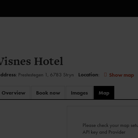
Visnes Hotel
ddress
: Prestestegen 1, 6783 Stryn
Location
:
Show map
Overview
Book now
Images
Map
Please check your map setu
API key and Provider