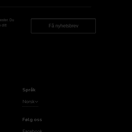
ester. Du
 ditt
Språk
Norsk
Følg oss
Facebook