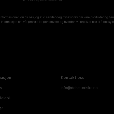
nformasjonen du gir oss, og at vi sender deg nyhetsbrev om våre produkter og tjen
formasjon om vår praksis for personvern og hvordan vi forplikter oss til å beskytte
masjon
Kontakt oss
s
info@dehistoriske.no
leiebil
er