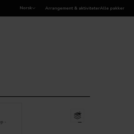
Norsk
Arrangement & aktiviteter
Alle pakker
+
p -
−