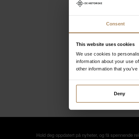
D
Consent
This website uses cookies
C
We use cookies to personalis
L
information about your use of
L
other information that you’ve
L
L
Deny
Hold deg oppdatert på nyheter, og få spennende rei