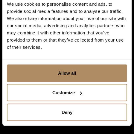
frister!
*
We use cookies to personalise content and ads, to
provide social media features and to analyse our traffic.
We also share information about your use of our site with
our social media, advertising and analytics partners who
may combine it with other information that you’ve
Ved påmelding godkjenner du at De Historiske lagrer kontaktinformasjonen
du gir oss, og at vi sender deg nyhetsbrev om våre produkter og tjenester. Du
provided to them or that they’ve collected from your use
kan oppheve abonnementet når som helst. Hvis du vil ha mer informasjon
of their services.
om vår praksis for personvern og hvordan vi forplikter oss til å beskytte ditt
personvern, kan du se våre retningslinjer
her
.
Allow all
Customize
Deny