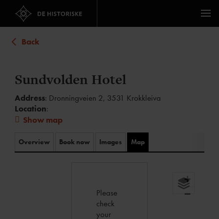
Back
Sundvolden Hotel
Address
: Dronningveien 2, 3531 Krokkleiva
Location
:
Show map
Overview
Book now
Images
Map
+
Please
−
check
your