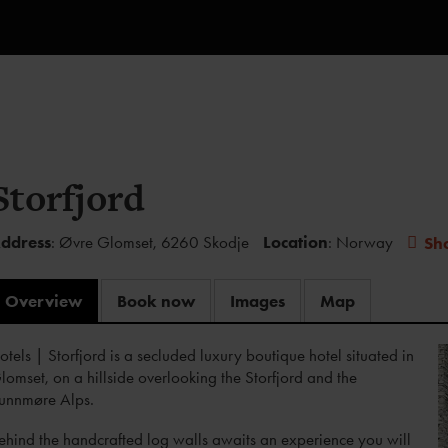
Storfjord
ddress
: Øvre Glomset, 6260 Skodje
Location
: Norway
Sh
Overview
Book now
Images
Map
otels
|
Storfjord is a secluded luxury boutique hotel situated in
lomset, on a hillside overlooking the Storfjord and the
unnmøre Alps.
ehind the handcrafted log walls awaits an experience you will