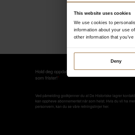
C
This website uses cookies
We use cookies to personalis
C
information about your use of
other information that you’ve
Deny
Hold deg oppdatert på nyheter, og få spennende rei
som frister!
*
Ved påmelding godkjenner du at De Historiske lagrer kontakti
kan oppheve abonnementet når som helst. Hvis du vil ha mer in
personvern, kan du se våre retningslinjer
her
.