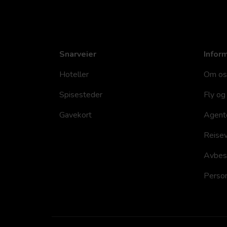
Snarveier
Infor
Hoteller
Om os
Spisesteder
Fly og 
Gavekort
Agent
Reisev
Avbesti
Person