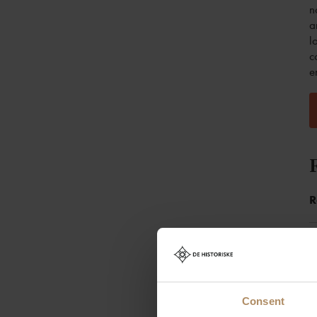
n
a
l
c
e
R
E
Consent