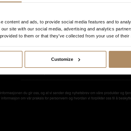
heck in (earliest)
16:00
e content and ads, to provide social media features and to analy
heck out (latest)
12:00
 our site with our social media, advertising and analytics partn
 provided to them or that they’ve collected from your use of their
Customize
setilbud
nformasjonen du gir oss, og at vi sender deg nyhetsbrev om våre produkter og tjen
formasjon om vår praksis for personvern og hvordan vi forplikter oss til å beskytte