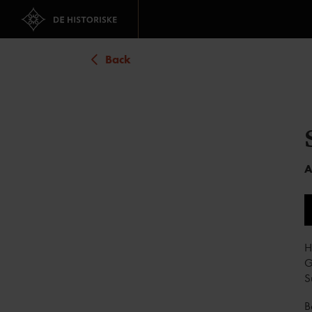
Back
A
H
G
S
B