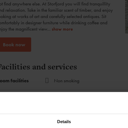
ot find anywhere else. At Storfjord you will find tranquillity
nd relaxation. Take in the familiar scent of timber, and enjoy
ooking at works of art and carefully selected antiques. Sit
omfortably in designer furniture while drinking coffee and
njoy the magnificent view
...
show more
Book now
Facilities and services
oom facilities
Non smoking
at & Drink on site
Breakfast
Policies
Details