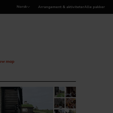
Norsk
Arrangement & aktiviteter
Alle pakker
ow map