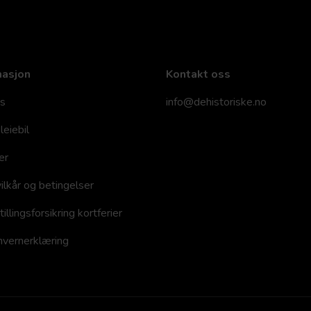
masjon
Kontakt oss
s
info@dehistoriske.no
leiebil
er
ilkår og betingelser
llingsforsikring kortferier
vernerklæring