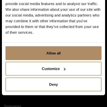
provide social media features and to analyse our traffic.
We also share information about your use of our site with
our social media, advertising and analytics partners who
Ved påmelding godkjenner du at De Historiske lagrer kontaktinformasjonen
du gir oss, og at vi sender deg nyhetsbrev om våre produkter og tjenester. Du
may combine it with other information that you’ve
kan oppheve abonnementet når som helst. Hvis du vil ha mer informasjon
provided to them or that they’ve collected from your use
om vår praksis for personvern og hvordan vi forplikter oss til å beskytte ditt
of their services.
personvern, kan du se våre retningslinjer
her
.
Allow all
Customize
Deny
Snarveier