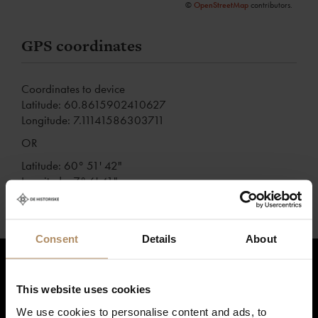
©
OpenStreetMap
contributors.
GPS coordinates
Coordinates to device
Latitude: 60.8615902410627
Longitude: 7.11141586303711
OR
Latitude: 60° 51' 42"
Longitude: 7° 6' 41"
Consent
Details
About
Hold deg oppdatert på nyheter, og få spennende reisetilbud som
This website uses cookies
frister!
*
We use cookies to personalise content and ads, to