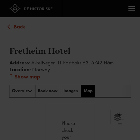
Back
Fretheim Hotel
Address
: A-Feltvegen 11 Postboks 63, 5742 Flåm
Location
: Norway
Show map
Overview
Book now
Images
Map
+
Please
−
check
your