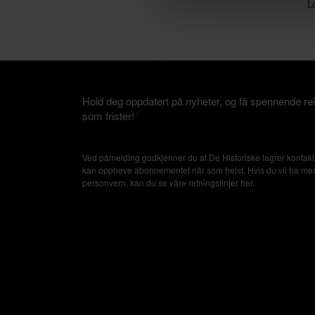
L
Hold deg oppdatert på nyheter, og få spennende rei
som frister!
*
Ved påmelding godkjenner du at De Historiske lagrer kontakti
kan oppheve abonnementet når som helst. Hvis du vil ha mer in
personvern, kan du se våre retningslinjer
her
.