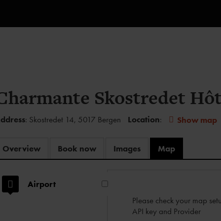
Charmante Skostredet Hôt
ddress
: Skostredet 14, 5017 Bergen
Location
:
Show map
Overview
Book now
Images
Map
Airport
Please check your map setu
API key and Provider