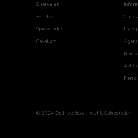
Snarveier
Infor
Hoteller
Om os
Spisesteder
Fly og 
Gavekort
Agent
Reisev
Avbesti
Person
© 2024 De Historiske Hotel & Spisesteder