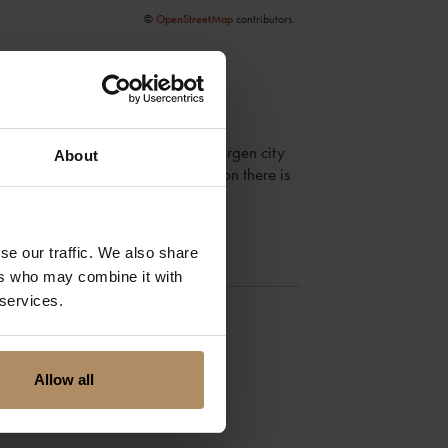
©
OpenStreetMap
contributors.
r Bybane (Bergen light rail) to Bergen city
About
he hotel. From Bergen railway station there is
se our traffic. We also share
ers who may combine it with
 services.
Allow all