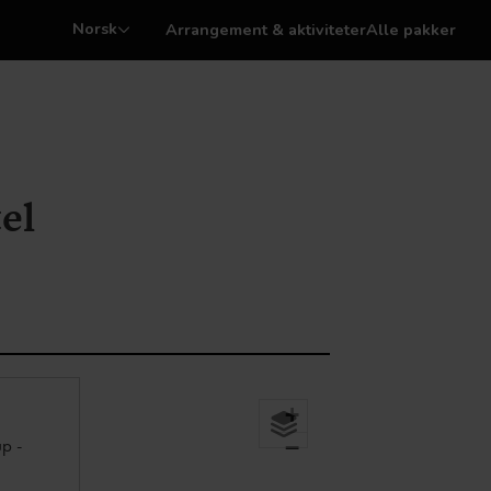
Norsk
Arrangement & aktiviteter
Alle pakker
el
+
p -
−