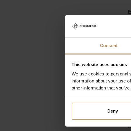
P
A
D
Consent
c
1
This website uses cookies
We use cookies to personalis
information about your use of
other information that you’ve
C
L
L
Deny
L