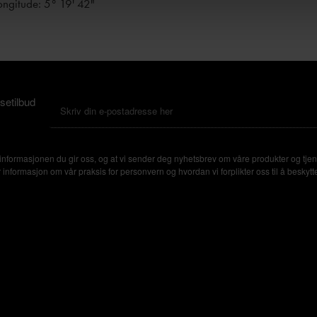
ongitude: 5° 19' 42"
setilbud
nformasjonen du gir oss, og at vi sender deg nyhetsbrev om våre produkter og tjen
formasjon om vår praksis for personvern og hvordan vi forplikter oss til å beskytte