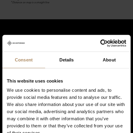
*Distance on map is a straight line
Hold deg oppdatert på nyheter, og få spennende reisetilbud som
frister!
*
Consent
Details
About
Ved påmelding godkjenner du at De Historiske lagrer kontaktinformasjonen
du gir oss, og at vi sender deg nyhetsbrev om våre produkter og tjenester. Du
This website uses cookies
kan oppheve abonnementet når som helst. Hvis du vil ha mer informasjon
om vår praksis for personvern og hvordan vi forplikter oss til å beskytte ditt
We use cookies to personalise content and ads, to
personvern, kan du se våre retningslinjer
her
.
provide social media features and to analyse our traffic.
We also share information about your use of our site with
our social media, advertising and analytics partners who
may combine it with other information that you’ve
provided to them or that they’ve collected from your use
of their services.