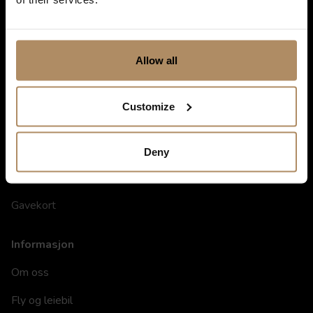
Allow all
Customize
Snarveier
Hoteller
Deny
Spisesteder
Gavekort
Informasjon
Om oss
Fly og leiebil