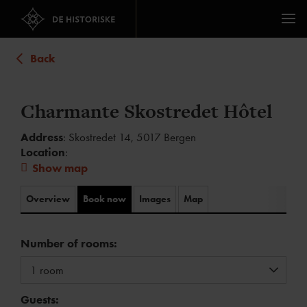
Back
Charmante Skostredet Hôtel
Address
: Skostredet 14, 5017 Bergen
Location
:
Show map
Overview
Book now
Images
Map
Number of rooms:
Guests: