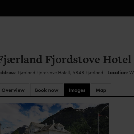
Fjærland Fjordstove Hotel
ddress
: Fjærland Fjordstove Hotell, 6848 Fjærland
Location
: W
Overview
Book now
Images
Map