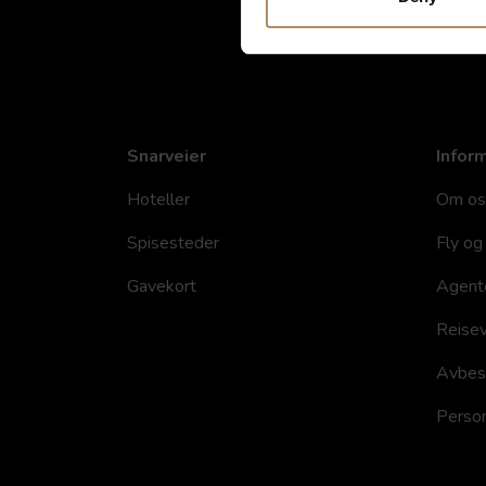
Snarveier
Infor
Hoteller
Om os
Spisesteder
Fly og 
Gavekort
Agent
Reisev
Avbesti
Person