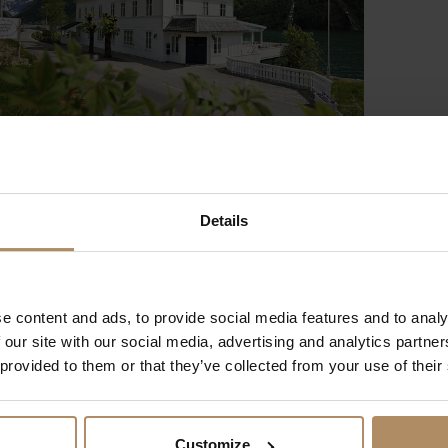
Details
setilbud
e content and ads, to provide social media features and to analy
 our site with our social media, advertising and analytics partn
nformasjonen du gir oss, og at vi sender deg nyhetsbrev om våre produkter og tjen
 provided to them or that they’ve collected from your use of their
formasjon om vår praksis for personvern og hvordan vi forplikter oss til å beskytte
Customize