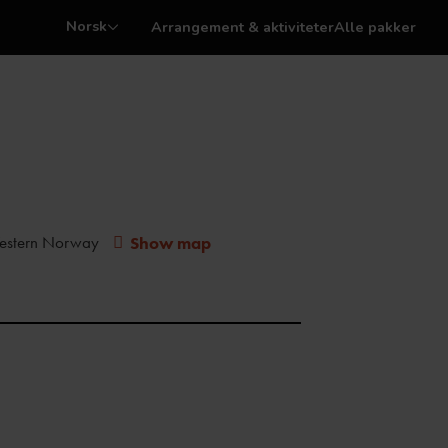
Norsk
Arrangement & aktiviteter
Alle pakker
estern Norway
Show map