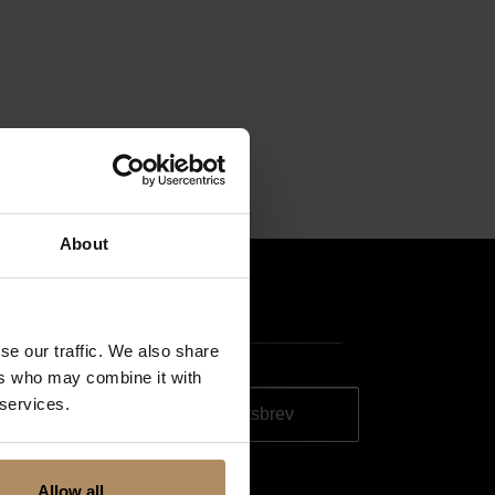
About
se our traffic. We also share
ers who may combine it with
ester. Du
 services.
 ditt
Allow all