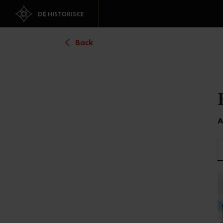
Back
A