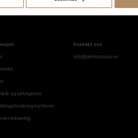
masjon
Kontakt oss
s
info@dehistoriske.no
leiebil
er
ilkår og betingelser
llingsforsikring kortferier
vernerklæring