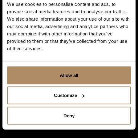
frister!
*
We use cookies to personalise content and ads, to
provide social media features and to analyse our traffic.
We also share information about your use of our site with
our social media, advertising and analytics partners who
may combine it with other information that you’ve
Ved påmelding godkjenner du at De Historiske lagrer kontaktinformasjonen
du gir oss, og at vi sender deg nyhetsbrev om våre produkter og tjenester. Du
provided to them or that they’ve collected from your use
kan oppheve abonnementet når som helst. Hvis du vil ha mer informasjon
of their services.
om vår praksis for personvern og hvordan vi forplikter oss til å beskytte ditt
personvern, kan du se våre retningslinjer
her
.
Allow all
Customize
Deny